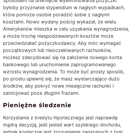
Sposobem na uniknięcie wyeliminowania pożyczki
byłoby przyznanie stypendium w nagłych wypadkach,
które pomoże osobie poradzić sobie z nagłymi
kosztami. Nowo wydany pościg wykazał, że wielu
Amerykanów mieszka w celu uzyskania wynagrodzenia,
a może trochę niespodziewanych kosztów może
przeciwdziałać pożyczkodawcy. Aby móc wymagać
początkowych lub nieoczekiwanych rachunków,
możesz zdecydować się na założenie nowego konta
bankowego lub uruchomienie zaprogramowanego
wzrostu wynagrodzenia. To może być prosty sposób,
po prostu upewnij się, że masz wystarczająco dużo
środków, aby pokryć nowe miesięczne rachunki i
zainicjować poza długimi frazami.
Pieniężne śledzenie
Korzystanie z kredytu hipotecznego jest naprawdę
mądrą decyzją, jeśli jesteś wart szybkiego dochodu,
jednak konieczne jest zrozumienie związanych z tym