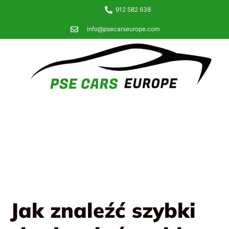
912 582 638
info@psecarseurope.com
Jak znaleźć szybki