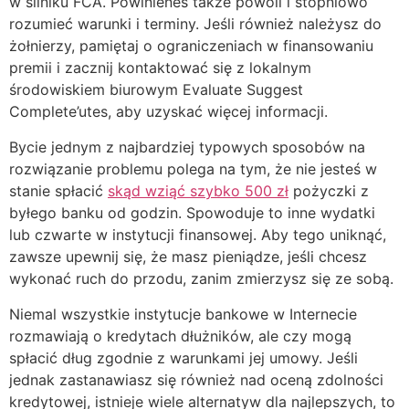
w silniku FCA. Powinieneś także powoli i stopniowo
rozumieć warunki i terminy. Jeśli również należysz do
żołnierzy, pamiętaj o ograniczeniach w finansowaniu
premii i zacznij kontaktować się z lokalnym
środowiskiem biurowym Evaluate Suggest
Complete’utes, aby uzyskać więcej informacji.
Bycie jednym z najbardziej typowych sposobów na
rozwiązanie problemu polega na tym, że nie jesteś w
stanie spłacić
skąd wziąć szybko 500 zł
pożyczki z
byłego banku od godzin. Spowoduje to inne wydatki
lub czwarte w instytucji finansowej. Aby tego uniknąć,
zawsze upewnij się, że masz pieniądze, jeśli chcesz
wykonać ruch do przodu, zanim zmierzysz się ze sobą.
Niemal wszystkie instytucje bankowe w Internecie
rozmawiają o kredytach dłużników, ale czy mogą
spłacić dług zgodnie z warunkami jej umowy. Jeśli
jednak zastanawiasz się również nad oceną zdolności
kredytowej, istnieje wiele alternatyw dla najlepszych, to