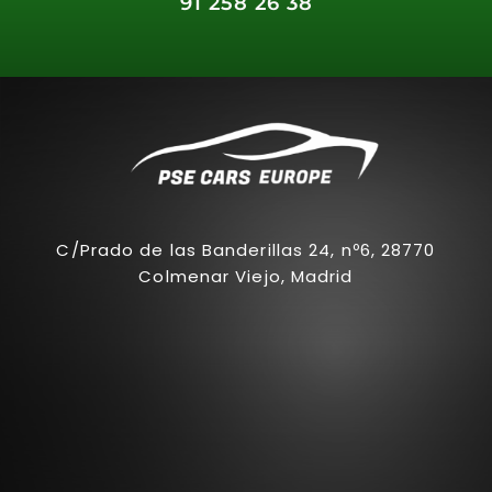
91 258 26 38
C/Prado de las Banderillas 24, nº6, 28770
Colmenar Viejo, Madrid