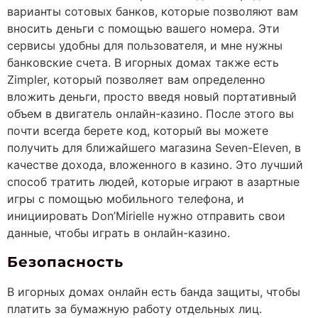
варианты сотовых банков, которые позволяют вам
вносить деньги с помощью вашего номера. Эти
сервисы удобны для пользователя, и мне нужны
банковские счета. В игорных домах также есть
Zimpler, который позволяет вам определенно
вложить деньги, просто введя новый портативный
объем в двигатель онлайн-казино. После этого вы
почти всегда берете код, который вы можете
получить для ближайшего магазина Seven-Eleven, в
качестве дохода, вложенного в казино. Это лучший
способ тратить людей, которые играют в азартные
игры с помощью мобильного телефона, и
инициировать Don’Mirielle нужно отправить свои
данные, чтобы играть в онлайн-казино.
Безопасность
В игорных домах онлайн есть банда защиты, чтобы
платить за бумажную работу отдельных лиц.