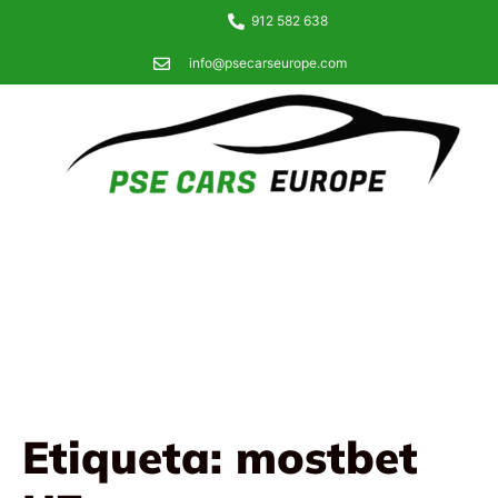
912 582 638
info@psecarseurope.com
Etiqueta:
mostbet