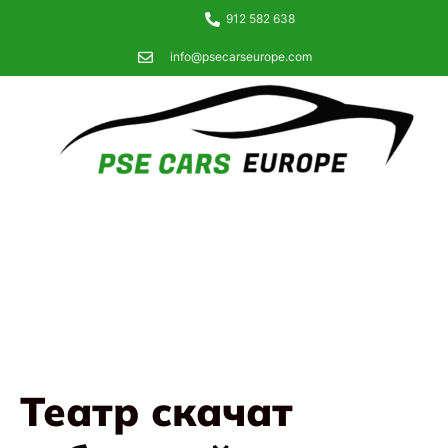
912 582 638
info@psecarseurope.com
Театр скачат