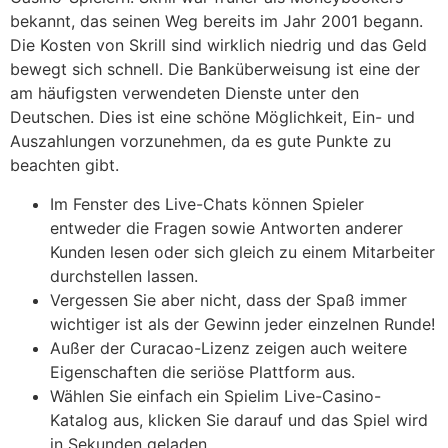
bekannt, das seinen Weg bereits im Jahr 2001 begann.
Die Kosten von Skrill sind wirklich niedrig und das Geld
bewegt sich schnell. Die Banküberweisung ist eine der
am häufigsten verwendeten Dienste unter den
Deutschen. Dies ist eine schöne Möglichkeit, Ein- und
Auszahlungen vorzunehmen, da es gute Punkte zu
beachten gibt.
Im Fenster des Live-Chats können Spieler
entweder die Fragen sowie Antworten anderer
Kunden lesen oder sich gleich zu einem Mitarbeiter
durchstellen lassen.
Vergessen Sie aber nicht, dass der Spaß immer
wichtiger ist als der Gewinn jeder einzelnen Runde!
Außer der Curacao-Lizenz zeigen auch weitere
Eigenschaften die seriöse Plattform aus.
Wählen Sie einfach ein Spielim Live-Casino-
Katalog aus, klicken Sie darauf und das Spiel wird
in Sekunden geladen.