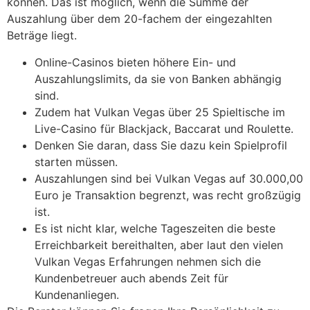
können. Das ist möglich, wenn die Summe der
Auszahlung über dem 20-fachem der eingezahlten
Beträge liegt.
Online-Casinos bieten höhere Ein- und
Auszahlungslimits, da sie von Banken abhängig
sind.
Zudem hat Vulkan Vegas über 25 Spieltische im
Live-Casino für Blackjack, Baccarat und Roulette.
Denken Sie daran, dass Sie dazu kein Spielprofil
starten müssen.
Auszahlungen sind bei Vulkan Vegas auf 30.000,00
Euro je Transaktion begrenzt, was recht großzügig
ist.
Es ist nicht klar, welche Tageszeiten die beste
Erreichbarkeit bereithalten, aber laut den vielen
Vulkan Vegas Erfahrungen nehmen sich die
Kundenbetreuer auch abends Zeit für
Kundenanliegen.