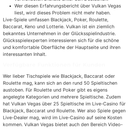
Wer diesen Erfahrungsbericht über Vulkan Vegas
liest, wird dieses Problem nicht mehr haben.
Live-Spiele umfassen Blackjack, Poker, Roulette,
Baccarat, Keno und Lotterie. Vulkan ist ein ziemlich
bekanntes Unternehmen in der Glücksspielindustrie.
Glücksspielexperten interessieren sich für die schöne
und komfortable Oberfläche der Hauptseite und ihren
interessanten Inhalt.
Verfügbare Funktionen für Kunden
Wer lieber Tischspiele wie Blackjack, Baccarat oder
Roulette mag, kann sich an den rund 50 Spieltischen
austoben. Für Roulette und Poker gibt es eigens
angelegte Kategorien und mehrere Spieltische. Zudem
hat Vulkan Vegas über 25 Spieltische im Live-Casino für
Blackjack, Baccarat und Roulette. Wer also Spiele gegen
Live-Dealer mag, wird im Live-Casino auf seine Kosten
kommen. Vulkan Vegas bietet auch den Bereich Video-