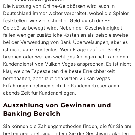
Die Nutzung von Online-Geldbörsen wird auch in
Deutschland immer weiter verbreitet, wobei die Spieler
feststellen, wie viel schneller Geld durch die E-
Geldbörse bewegt wird. Neben der Geschwindigkeit
fallen weniger zusätzliche Kosten an als beispielsweise
bei der Verwendung von Bank Überweisungen, aber es
ist nicht ganz kostenlos. Wem Fragen auf der Seele
brennen oder wer ein wichtiges Anliegen hat, kann den
Kundendienst von Vulkan Vegas ansprechen. Es ist nicht
klar, welche Tageszeiten die beste Erreichbarkeit
bereithalten, aber laut den vielen Vulkan Vegas
Erfahrungen nehmen sich die Kundenbetreuer auch
abends Zeit für Kundenanliegen.
Auszahlung von Gewinnen und
Banking Bereich
Sie können die Zahlungsmethoden finden, die für Sie am
besten geeignet sind, indem Sie die Geschwindigkeiten