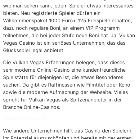
wie man sehen kann, jedem Spieler etwas Interessantes
bieten. Neu registrierte Spieler dürfen ein
Willkommenspaket 1000 Euro+ 125 Freispiele erhalten,
dazu noch reguläre Boni, an einem VIP-Programm
teilnehmen, die bei jeder Stufe neue Boni hat. Ja, Vulkan
Vegas Casino ist ein seriöses Unternehmen, das das
Glücksspiel legal anbietet.
Die Vulkan Vegas Erfahrungen belegen, dass dieses
sehr moderne Online-Casino eine kundenfreundliche
Spielstätte für diejenigen ist, die etwas Besonderes
suchen. Da gibt es Raffinessen wie Filmtitel oder Keno
sowie die moderne Aufmachung der Webseite. Vieles
spricht für Vulkan Vegas als Spitzenanbieter in der
Branche Online-Casinos.
Unternehmen
Wie andere Unternehmen hilft das Casino den Spielern,
ihr Potenzial auszuschöpfen und bereits mit der ersten