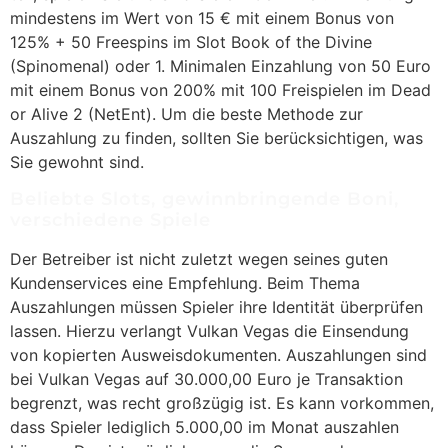
mindestens im Wert von 15 € mit einem Bonus von
125% + 50 Freespins im Slot Book of the Divine
(Spinomenal) oder 1. Minimalen Einzahlung von 50 Euro
mit einem Bonus von 200% mit 100 Freispielen im Dead
or Alive 2 (NetEnt). Um die beste Methode zur
Auszahlung zu finden, sollten Sie berücksichtigen, was
Sie gewohnt sind.
Beliebte Slots, gewinnbringende Boni,
verschiedene Spiele
Der Betreiber ist nicht zuletzt wegen seines guten
Kundenservices eine Empfehlung. Beim Thema
Auszahlungen müssen Spieler ihre Identität überprüfen
lassen. Hierzu verlangt Vulkan Vegas die Einsendung
von kopierten Ausweisdokumenten. Auszahlungen sind
bei Vulkan Vegas auf 30.000,00 Euro je Transaktion
begrenzt, was recht großzügig ist. Es kann vorkommen,
dass Spieler lediglich 5.000,00 im Monat auszahlen