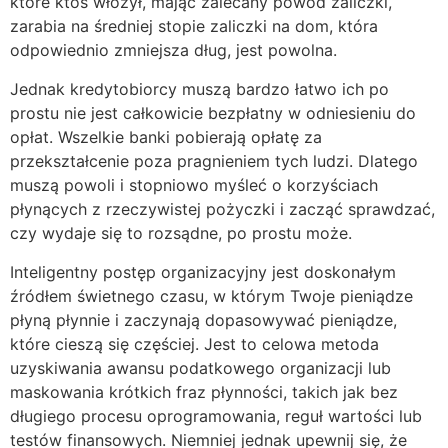
które ktoś włożył, mając zalecany powód zaliczki,
zarabia na średniej stopie zaliczki na dom, która
odpowiednio zmniejsza dług, jest powolna.
Jednak kredytobiorcy muszą bardzo łatwo ich po
prostu nie jest całkowicie bezpłatny w odniesieniu do
opłat. Wszelkie banki pobierają opłatę za
przekształcenie poza pragnieniem tych ludzi. Dlatego
muszą powoli i stopniowo myśleć o korzyściach
płynących z rzeczywistej pożyczki i zacząć sprawdzać,
czy wydaje się to rozsądne, po prostu może.
Inteligentny postęp organizacyjny jest doskonałym
źródłem świetnego czasu, w którym Twoje pieniądze
płyną płynnie i zaczynają dopasowywać pieniądze,
które cieszą się częściej. Jest to celowa metoda
uzyskiwania awansu podatkowego organizacji lub
maskowania krótkich fraz płynności, takich jak bez
długiego procesu oprogramowania, reguł wartości lub
testów finansowych. Niemniej jednak upewnij się, że