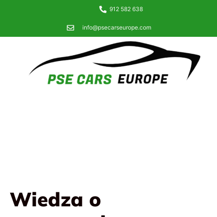
912 582 638
info@psecarseurope.com
Wiedza o