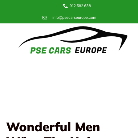
912 582 638
info@psecarseurope.com
Wonderful Men