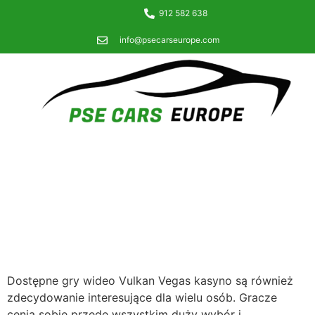
912 582 638
info@psecarseurope.com
Dostępne gry wideo Vulkan Vegas kasyno są również
zdecydowanie interesujące dla wielu osób. Gracze
cenią sobie przede wszystkim duży wybór i