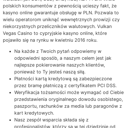
polskich konsumentów z pewnością ucieszy fakt, że
kasyno online gwarantuje obsługę w PLN. Pozwala to
wielu operatorom uniknąć wewnętrznych prowizji czy
niekorzystnych przeliczników walutowych. Vulkan
Vegas Casino to cypryjskie kasyno online, które
pojawiło się na rynku w kwietniu 2016 roku.
Na każde z Twoich pytań odpowiemy w
odpowiedni sposób, a naszym celem jest jak
najlepsze pokierowanie naszych klientów,
ponieważ to Ty jesteś naszą siłą.
Płatności kartą kredytową są zabezpieczone
przez bramę płatniczą z certyfikatem PCI DSS.
Weryfikacja tożsamości może wymagać od Ciebie
przedstawienia oryginalnego dowodu osobistego,
paszportu, rachunków za media lub paragonów z
kart kredytowych.
Nasz zespół wsparcia składa się z
profesjonalistów, którzy są w tej dziedzinie od