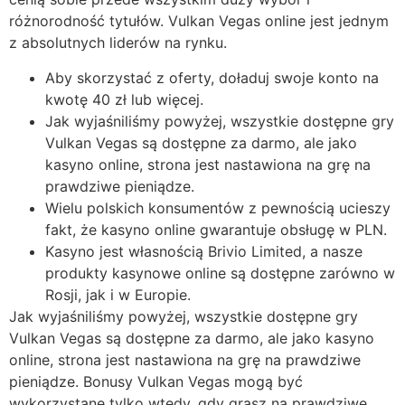
różnorodność tytułów. Vulkan Vegas online jest jednym
z absolutnych liderów na rynku.
Aby skorzystać z oferty, doładuj swoje konto na
kwotę 40 zł lub więcej.
Jak wyjaśniliśmy powyżej, wszystkie dostępne gry
Vulkan Vegas są dostępne za darmo, ale jako
kasyno online, strona jest nastawiona na grę na
prawdziwe pieniądze.
Wielu polskich konsumentów z pewnością ucieszy
fakt, że kasyno online gwarantuje obsługę w PLN.
Kasyno jest własnością Brivio Limited, a nasze
produkty kasynowe online są dostępne zarówno w
Rosji, jak i w Europie.
Jak wyjaśniliśmy powyżej, wszystkie dostępne gry
Vulkan Vegas są dostępne za darmo, ale jako kasyno
online, strona jest nastawiona na grę na prawdziwe
pieniądze. Bonusy Vulkan Vegas mogą być
wykorzystane tylko wtedy, gdy grasz na prawdziwe