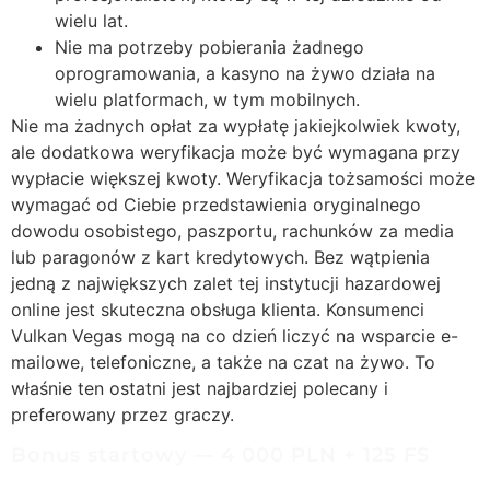
wielu lat.
Nie ma potrzeby pobierania żadnego
oprogramowania, a kasyno na żywo działa na
wielu platformach, w tym mobilnych.
Nie ma żadnych opłat za wypłatę jakiejkolwiek kwoty,
ale dodatkowa weryfikacja może być wymagana przy
wypłacie większej kwoty. Weryfikacja tożsamości może
wymagać od Ciebie przedstawienia oryginalnego
dowodu osobistego, paszportu, rachunków za media
lub paragonów z kart kredytowych. Bez wątpienia
jedną z największych zalet tej instytucji hazardowej
online jest skuteczna obsługa klienta. Konsumenci
Vulkan Vegas mogą na co dzień liczyć na wsparcie e-
mailowe, telefoniczne, a także na czat na żywo. To
właśnie ten ostatni jest najbardziej polecany i
preferowany przez graczy.
Bonus startowy — 4 000 PLN + 125 FS