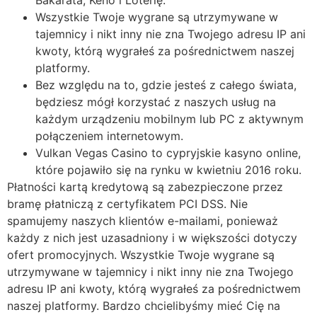
Wszystkie Twoje wygrane są utrzymywane w
tajemnicy i nikt inny nie zna Twojego adresu IP ani
kwoty, którą wygrałeś za pośrednictwem naszej
platformy.
Bez względu na to, gdzie jesteś z całego świata,
będziesz mógł korzystać z naszych usług na
każdym urządzeniu mobilnym lub PC z aktywnym
połączeniem internetowym.
Vulkan Vegas Casino to cypryjskie kasyno online,
które pojawiło się na rynku w kwietniu 2016 roku.
Płatności kartą kredytową są zabezpieczone przez
bramę płatniczą z certyfikatem PCI DSS. Nie
spamujemy naszych klientów e-mailami, ponieważ
każdy z nich jest uzasadniony i w większości dotyczy
ofert promocyjnych. Wszystkie Twoje wygrane są
utrzymywane w tajemnicy i nikt inny nie zna Twojego
adresu IP ani kwoty, którą wygrałeś za pośrednictwem
naszej platformy. Bardzo chcielibyśmy mieć Cię na