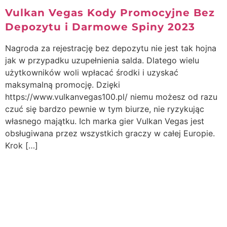
Vulkan Vegas Kody Promocyjne Bez
Depozytu i Darmowe Spiny 2023
Nagroda za rejestrację bez depozytu nie jest tak hojna
jak w przypadku uzupełnienia salda. Dlatego wielu
użytkowników woli wpłacać środki i uzyskać
maksymalną promocję. Dzięki
https://www.vulkanvegas100.pl/ niemu możesz od razu
czuć się bardzo pewnie w tym biurze, nie ryzykując
własnego majątku. Ich marka gier Vulkan Vegas jest
obsługiwana przez wszystkich graczy w całej Europie.
Krok […]