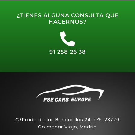
¿TIENES ALGUNA CONSULTA QUE
HACERNOS?
91 258 26 38
C/Prado de las Banderillas 24, nº6, 28770
Colmenar Viejo, Madrid