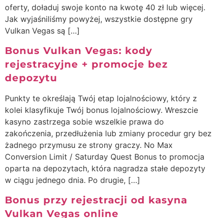
oferty, doładuj swoje konto na kwotę 40 zł lub więcej.
Jak wyjaśniliśmy powyżej, wszystkie dostępne gry
Vulkan Vegas są […]
Bonus Vulkan Vegas: kody
rejestracyjne + promocje bez
depozytu
Punkty te określają Twój etap lojalnościowy, który z
kolei klasyfikuje Twój bonus lojalnościowy. Wreszcie
kasyno zastrzega sobie wszelkie prawa do
zakończenia, przedłużenia lub zmiany procedur gry bez
żadnego przymusu ze strony graczy. No Max
Conversion Limit / Saturday Quest Bonus to promocja
oparta na depozytach, która nagradza stałe depozyty
w ciągu jednego dnia. Po drugie, […]
Bonus przy rejestracji od kasyna
Vulkan Vegas online