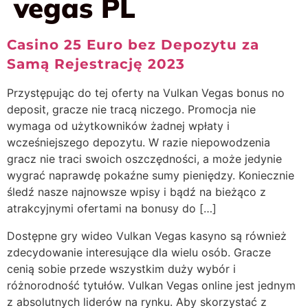
vegas PL
Casino 25 Euro bez Depozytu za
Samą Rejestrację 2023
Przystępując do tej oferty na Vulkan Vegas bonus no
deposit, gracze nie tracą niczego. Promocja nie
wymaga od użytkowników żadnej wpłaty i
wcześniejszego depozytu. W razie niepowodzenia
gracz nie traci swoich oszczędności, a może jedynie
wygrać naprawdę pokaźne sumy pieniędzy. Koniecznie
śledź nasze najnowsze wpisy i bądź na bieżąco z
atrakcyjnymi ofertami na bonusy do […]
Dostępne gry wideo Vulkan Vegas kasyno są również
zdecydowanie interesujące dla wielu osób. Gracze
cenią sobie przede wszystkim duży wybór i
różnorodność tytułów. Vulkan Vegas online jest jednym
z absolutnych liderów na rynku. Aby skorzystać z