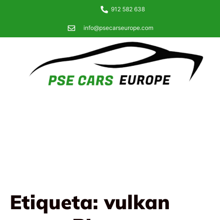
912 582 638
info@psecarseurope.com
Etiqueta:
vulkan